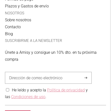
3-5 días laborables
Plazos y Gastos de envío
Zona I Punto de recogida
NOSOTROS
6,00 €
Sobre nosotros
UPS
Contacto
Blog
3-5 días laborables
SUSCRIBIRME A LA NEWSLETTER
Zona II Domicilio
11,00€
Únete a Amisy y consigue un 10% dto. en tu próxima
UPS
compra
3-5 días laborables
Zona II Punto de recogida
Suscríbase
10,00€
a
He leído y acepto la
Política de privacidad
y
UPS
las
Condiciones de uso
.
3-5 días laborables