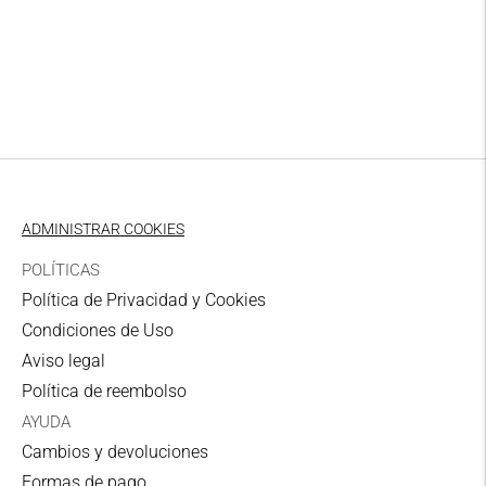
Correos
la
2-4 días laborables
cesta
Baleares Domicilio
6,50 €
MRW
2-4 días laborables
Baleares punto de
ADMINISTRAR COOKIES
recogida
POLÍTICAS
6,50 €
Política de Privacidad y Cookies
Correos
Condiciones de Uso
2-4 días laborables
Aviso legal
Política de reembolso
Zona I Domicilio
AYUDA
7,00 €
Cambios y devoluciones
UPS
Formas de pago