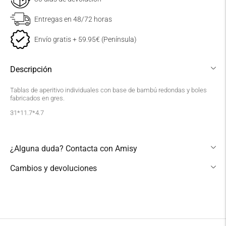
Entregas en 48/72 horas
Envío gratis + 59.95€ (Península)
PLAZOS Y GASTOS DE ENVÍO
Los productos ofertados en
Descripción
Theamisycompany.com se enviarán a los
siguientes destinos:
Tablas de aperitivo individuales con base de bambú redondas y boles
fabricados en gres.
Península y Portugal
31*11.7*4.7
Domicilio
3,99 €
¿Alguna duda? Contacta con Amisy
MRW
2-4 días laborables
Cambios y devoluciones
Añadir
Península y Portugal
un
punto de recogida
producto
4,00 €
a