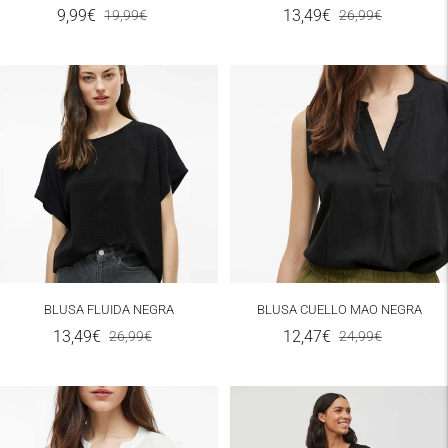
Precio
Precio
Precio
Precio
9,99€
13,49€
19,99€
26,99€
de
normal
de
normal
venta
venta
BLUSA FLUIDA NEGRA
BLUSA CUELLO MAO NEGRA
Precio
Precio
Precio
Precio
13,49€
12,47€
26,99€
24,99€
de
normal
de
normal
venta
venta