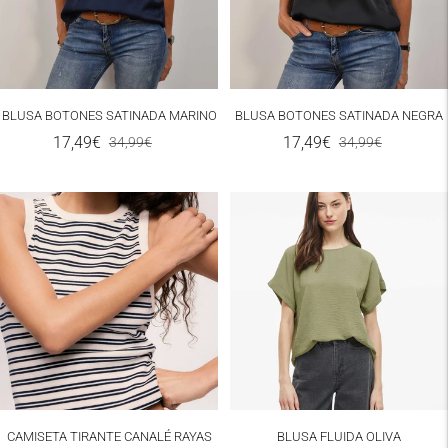
BLUSA BOTONES SATINADA MARINO
BLUSA BOTONES SATINADA NEGRA
Precio
Precio
Precio
Precio
17,49€
17,49€
34,99€
34,99€
de
normal
de
normal
venta
venta
CAMISETA TIRANTE CANALÉ RAYAS
BLUSA FLUIDA OLIVA