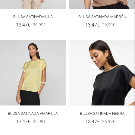
MRW
2-4 días laborables
BLUSA SATINADA LILA
BLUSA SATINADA MARRÓN
Precio
Precio
Precio
Precio
13,47€
13,47€
26,99€
26,99€
Península y Portugal
de
normal
de
normal
punto de recogida
venta
venta
4,00 €
Correos
2-4 días laborables
Baleares Domicilio
6,50 €
MRW
2-4 días laborables
BLUSA SATINADA AMARILLA
BLUSA SATINADA NEGRA
Baleares punto de
Precio
Precio
Precio
Precio
13,47€
13,47€
26,99€
26,99€
recogida
de
normal
de
normal
6,50 €