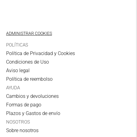
Zona II Punto de recogida
10,00€
UPS
ADMINISTRAR COOKIES
3-5 días laborables
POLÍTICAS
Política de Privacidad y Cookies
GASTOS DE ENVIO GRATIS
en pedidos
Condiciones de Uso
superiores a 59,95€ para península, en pedidos
Aviso legal
superiores a 89,95 para Baleares y en pedidos
Política de reembolso
superiores a 99,95€ para Zona I y Zona II.
AYUDA
Zona I: Alemania, Austria, Bélgica, Dinamarca,
Cambios y devoluciones
Francia, Holanda, Italia, Luxemburgo, Finlandia,
Formas de pago
Irlanda y Suecia.
Plazos y Gastos de envío
NOSOTROS
Zona II: Grecia, Bulgaria, Rep. Checa, Rep.
Sobre nosotros
Eslovaca, Eslovenia, Hungría, Polonia, Rumanía,