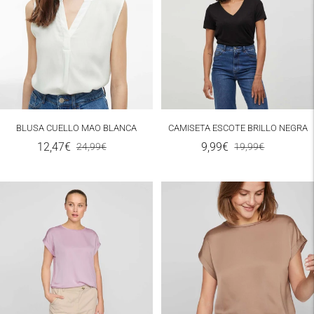
BLUSA CUELLO MAO BLANCA
CAMISETA ESCOTE BRILLO NEGRA
Precio
Precio
Precio
Precio
12,47€
9,99€
24,99€
19,99€
de
normal
de
normal
PLAZOS Y GASTOS DE ENVÍO
venta
venta
Los productos ofertados en
Theamisycompany.com se enviarán a los
siguientes destinos:
Península y Portugal
Domicilio
3,99 €