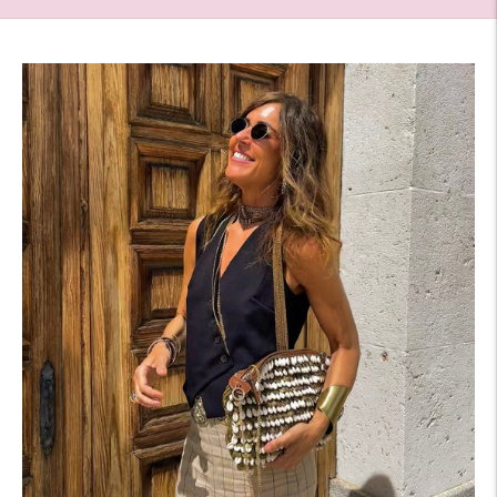
contacto con info@theamisycompany.com
Estas tarifas son susceptibles de modificaciones
y ofertas.
El precio definitivo de los gastos de envío
aparecerá siempre al final del pedido.
The Amity Company S.C.P no se
responsabilizará por tasas especiales, aranceles
aduaneros o costes adicionales de entrega. Los
precios no incluyen las tarifas de aduana,
impuestos ni aranceles.
Plazos de entrega:
El plazo de entrega es de 2 a 4 días laborables,
desde la recepción del pedido, para el territorio
peninsular y Baleares.