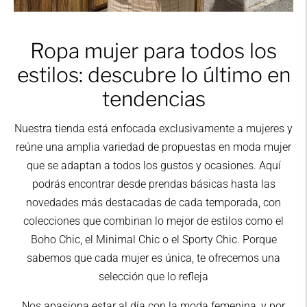
Para otras destinaciones el plazo de entrega es
Ropa mujer para todos los
de 3 a 5 días laborables.
estilos: descubre lo último en
No se efectuarán repartos en sábados y días
tendencias
festivos. Los pedidos realizados en sábado y
domingo saldrán de nuestro almacén a partir del
Nuestra tienda está enfocada exclusivamente a mujeres y
lunes.
reúne una amplia variedad de propuestas en moda mujer
En caso de no efectuarse la entrega, la empresa
que se adaptan a todos los gustos y ocasiones. Aquí
de transporte se pondrá en contacto contigo
podrás encontrar desde prendas básicas hasta las
para concertar una segunda entrega.
novedades más destacadas de cada temporada, con
colecciones que combinan lo mejor de estilos como el
Boho Chic, el Minimal Chic o el Sporty Chic. Porque
sabemos que cada mujer es única, te ofrecemos una
selección que lo refleja
Nos apasiona estar al día con la moda femenina, y por