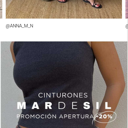
@ANNA_M_N