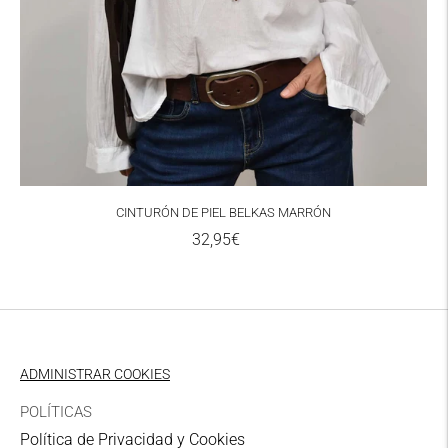
7,00 €
UPS
3-5 días laborables
Zona I Punto de recogida
6,00 €
UPS
CINTURÓN DE PIEL BELKAS MARRÓN
3-5 días laborables
Precio
32,95€
Zona II Domicilio
normal
11,00€
UPS
3-5 días laborables
ADMINISTRAR COOKIES
Zona II Punto de recogida
POLÍTICAS
10,00€
Política de Privacidad y Cookies