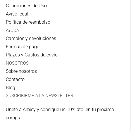
UPS
Condiciones de Uso
3-5 días laborables
Aviso legal
Política de reembolso
GASTOS DE ENVIO GRATIS
en pedidos
AYUDA
superiores a 59,95€ para península, en pedidos
Cambios y devoluciones
superiores a 89,95 para Baleares y en pedidos
Formas de pago
superiores a 99,95€ para Zona I y Zona II.
Plazos y Gastos de envío
NOSOTROS
Zona I: Alemania, Austria, Bélgica, Dinamarca,
Sobre nosotros
Francia, Holanda, Italia, Luxemburgo, Finlandia,
Contacto
Irlanda y Suecia.
Blog
Zona II: Grecia, Bulgaria, Rep. Checa, Rep.
SUSCRIBIRME A LA NEWSLETTER
Eslovaca, Eslovenia, Hungría, Polonia, Rumanía,
Croacia, Estonia, Letonia y Lituania.
Únete a Amisy y consigue un 10% dto. en tu próxima
compra
Para envíos a punto de recogida no se acepta el
método de pago contrarrembolso.