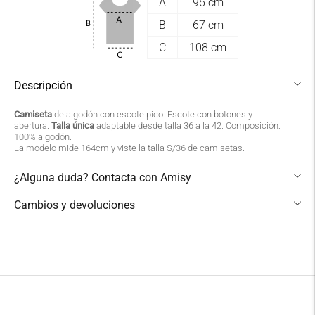
A
96 cm
B
67 cm
C
108 cm
Descripción
PLAZOS Y GASTOS DE ENVÍO
Camiseta
de algodón con escote pico. Escote con botones y
abertura.
Talla única
adaptable desde talla 36 a la 42. Composición:
100% algodón.
Los productos ofertados en
La modelo mide 164cm y viste la talla S/36 de camisetas.
Theamisycompany.com se enviarán a los
¿Alguna duda? Contacta con Amisy
siguientes destinos:
Cambios y devoluciones
Península y Portugal
Domicilio
Añadir
3,99 €
un
producto
MRW
a
2-4 días laborables
la