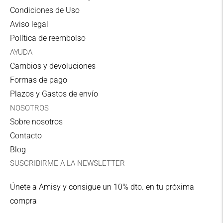
Theamisycompany.com se enviarán a los
Condiciones de Uso
siguientes destinos:
Aviso legal
Península y Portugal
Política de reembolso
Domicilio
AYUDA
3,99 €
Cambios y devoluciones
MRW
Formas de pago
2-4 días laborables
Plazos y Gastos de envío
NOSOTROS
Península y Portugal
Sobre nosotros
punto de recogida
Contacto
4,00 €
Blog
Correos
SUSCRIBIRME A LA NEWSLETTER
2-4 días laborables
Únete a Amisy y consigue un 10% dto. en tu próxima
Baleares Domicilio
compra
6,50 €
MRW